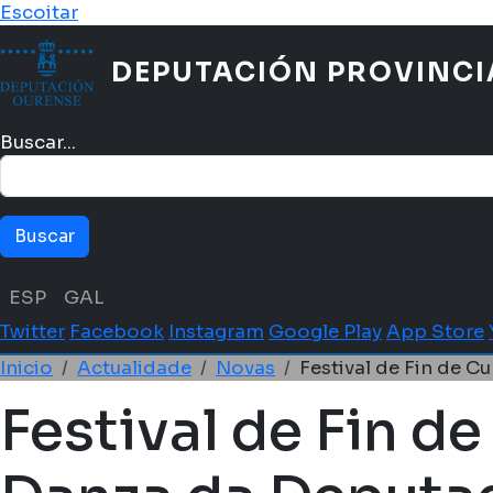
Ir o contido principal
Escoitar
DEPUTACIÓN PROVINCI
Buscar...
Menú idioma
ESP
GAL
Twitter
Facebook
Instagram
Google Play
App Store
Miga de pan
Inicio
Actualidade
Novas
Festival de Fin de C
Festival de Fin de