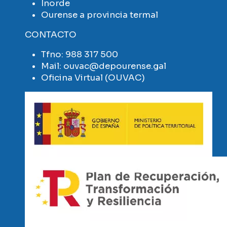
Inorde
Ourense a provincia termal
CONTACTO
Tfno:
988 317 500
Mail:
ouvac@depourense.gal
Oficina Virtual (OUVAC)
Imaxe
Imaxe
Imaxe