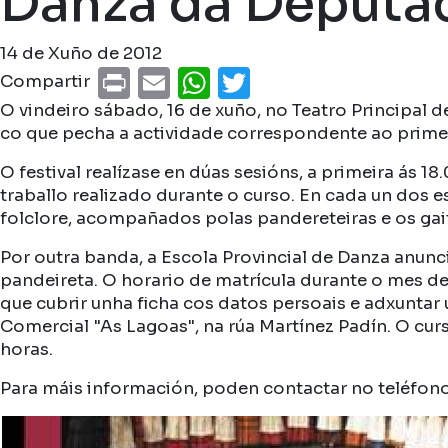
Danza da Deputa
14 de Xuño de 2012
Print
Email
WhatsApp
Twitter
Compartir
O vindeiro sábado, 16 de xuño, no Teatro Principal 
co que pecha a actividade correspondente ao prime
O festival realízase en dúas sesións, a primeira ás 
traballo realizado durante o curso. En cada un dos e
folclore, acompañados polas pandereteiras e os gait
Por outra banda, a Escola Provincial de Danza anunci
pandeireta. O horario de matrícula durante o mes de 
que cubrir unha ficha cos datos persoais e adxuntar
Comercial "As Lagoas", na rúa Martínez Padín. O cu
horas.
Para máis información, poden contactar no teléfon