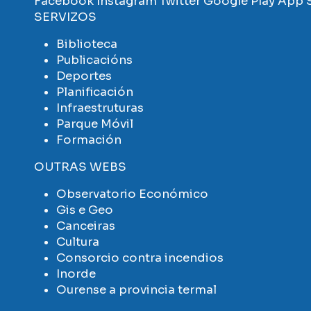
Facebook
Instagram
Twitter
Google Play
App 
SERVIZOS
Biblioteca
Publicacións
Deportes
Planificación
Infraestruturas
Parque Móvil
Formación
OUTRAS WEBS
Observatorio Económico
Gis e Geo
Canceiras
Cultura
Consorcio contra incendios
Inorde
Ourense a provincia termal