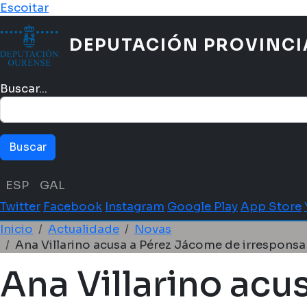
Ir o contido principal
Escoitar
DEPUTACIÓN PROVINCI
Buscar...
Menú idioma
ESP
GAL
Twitter
Facebook
Instagram
Google Play
App Store
Miga de pan
Inicio
Actualidade
Novas
Ana Villarino acusa a Pérez Jácome de irresponsa
Ana Villarino acu