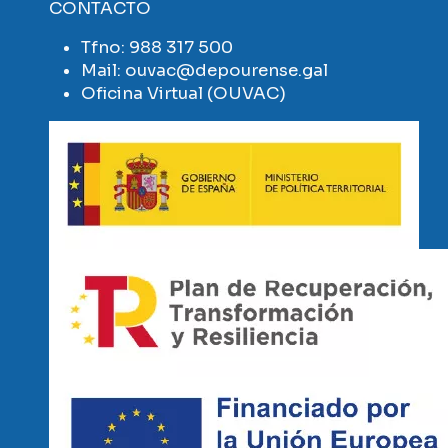
CONTACTO
Tfno:
988 317 500
Mail:
ouvac@depourense.gal
Oficina Virtual (OUVAC)
Imaxe
Imaxe
Imaxe