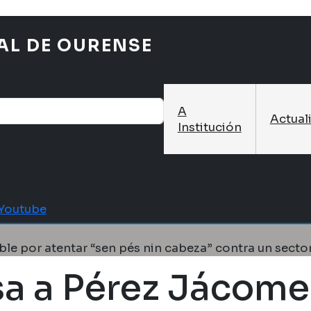
AL DE OURENSE
A
Actual
Institución
Youtube
ble por atentar “sen pés nin cabeza” contra un sect
sa a Pérez Jácome