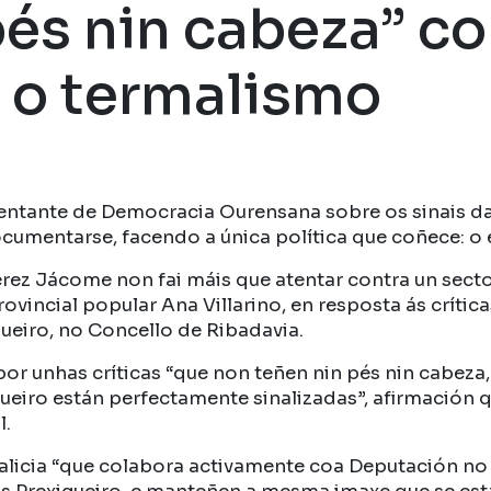
pés nin cabeza” co
 o termalismo
sentante de Democracia Ourensana sobre os sinais da
cumentarse, facendo a única política que coñece: o 
érez Jácome non fai máis que atentar contra un secto
vincial popular Ana Villarino, en resposta ás críti
ueiro, no Concello de Ribadavia.
r unhas críticas “que non teñen nin pés nin cabeza,
eiro están perfectamente sinalizadas”, afirmación
l.
Galicia “que colabora activamente coa Deputación no 