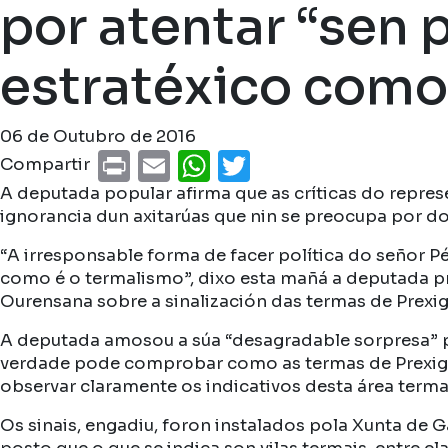
por atentar “sen 
estratéxico como
06 de Outubro de 2016
Print
Email
WhatsApp
Twitter
Compartir
A deputada popular afirma que as críticas do repre
ignorancia dun axitarúas que nin se preocupa por do
“A irresponsable forma de facer política do señor P
como é o termalismo”, dixo esta mañá a deputada pro
Ourensana sobre a sinalización das termas de Prexig
A deputada amosou a súa “desagradable sorpresa” po
verdade pode comprobar como as termas de Prexigu
observar claramente os indicativos desta área terma
Os sinais, engadiu, foron instalados pola Xunta de 