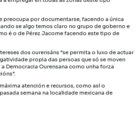
tá a empregar en todas as zonas deste tipo
 se preocupa por documentarse, facendo a única
, cando se algo temos claro no grupo de goberno e
smo é o de Pérez Jacome facendo este tipo de
ntereses dos ourensáns “se permita o luxo de actuar
egatividade propia das persoas que só se moven
túa a Democracia Ourensana como unha forza
ións”.
 máxima atención e recursos, como así o
a pasada semana na localidade mexicana de