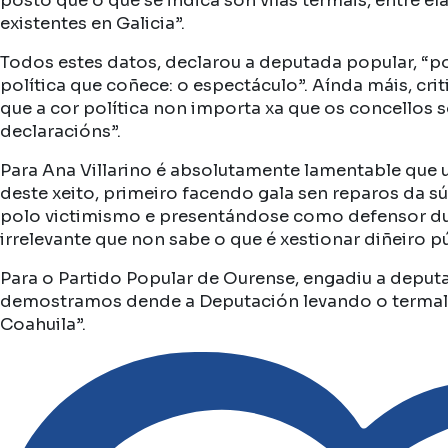
posto que o que se indica son vilas termais, entre 
existentes en Galicia”.
Todos estes datos, declarou a deputada popular, “p
política que coñece: o espectáculo”. Aínda máis, cr
que a cor política non importa xa que os concellos
declaracións”.
Para Ana Villarino é absolutamente lamentable que u
deste xeito, primeiro facendo gala sen reparos da 
polo victimismo e presentándose como defensor dun
irrelevante que non sabe o que é xestionar diñeiro 
Para o Partido Popular de Ourense, engadiu a deput
demostramos dende a Deputación levando o termalis
Coahuila”.