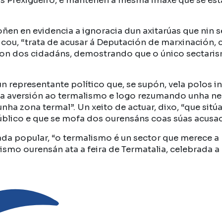
elas Prexigueiro, e manteñen a mesma imaxe que se es
oñen en evidencia a ignoracia dun axitarúas que nin
iticou, “trata de acusar á Deputación de marxinación
 son dos cidadáns, demostrando que o único sectari
n representante político que, se supón, vela polos i
súa aversión ao termalismo e logo rezumando unha n
ha zona termal”. Un xeito de actuar, dixo, “que si
público e que se mofa dos ourensáns coas súas acusac
ada popular, “o termalismo é un sector que merece a
mo ourensán ata a feira de Termatalia, celebrada 