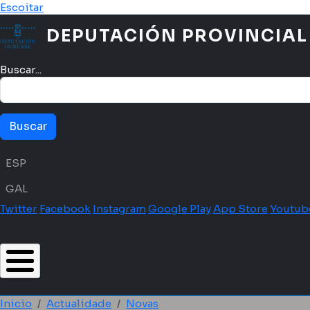
Ir o contido principal
Escoitar
DEPUTACIÓN PROVINCIAL
Buscar...
Menú idioma
ESP
GAL
Twitter
Facebook
Instagram
Google Play
App Store
Youtub
Inicio
Actualidade
Novas