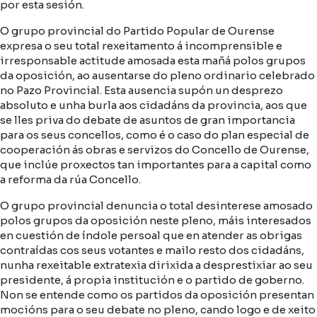
por esta sesión.
O grupo provincial do Partido Popular de Ourense
expresa o seu total rexeitamento á incomprensible e
irresponsable actitude amosada esta mañá polos grupos
da oposición, ao ausentarse do pleno ordinario celebrado
no Pazo Provincial. Esta ausencia supón un desprezo
absoluto e unha burla aos cidadáns da provincia, aos que
se lles priva do debate de asuntos de gran importancia
para os seus concellos, como é o caso do plan especial de
cooperación ás obras e servizos do Concello de Ourense,
que inclúe proxectos tan importantes para a capital como
a reforma da rúa Concello.
O grupo provincial denuncia o total desinterese amosado
polos grupos da oposición neste pleno, máis interesados
en cuestión de índole persoal que en atender as obrigas
contraídas cos seus votantes e mailo resto dos cidadáns,
nunha rexeitable extratexia dirixida a desprestixiar ao seu
presidente, á propia institución e o partido de goberno.
Non se entende como os partidos da oposición presentan
mocións para o seu debate no pleno, cando logo e de xeito