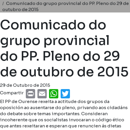
Miga de pan
Comunicado do grupo provincial do PP. Pleno do 29 de
outubro de 2015
Comunicado do
grupo provincial
do PP. Pleno do 29
de outubro de 2015
29 de Outubro de 2015
Print
Email
WhatsApp
Twitter
Compartir
El PP de Ourense rexeita a actitude dos grupos da
oposición ao ausentarse do pleno, privando aos cidadáns
do debate sobre temas importantes. Consideran
incoherente que os socialistas invocaran o código ético
que antes rexeitaran e esperan que renuncien ás dietas