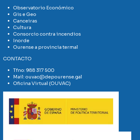
Observatorio Económico
Gis e Geo
Canceiras
Cultura
Consorcio contra incendios
Inorde
Ourense a provincia termal
CONTACTO
Tfno:
988 317 500
Mail:
ouvac@depourense.gal
Oficina Virtual (OUVAC)
Imaxe
Imaxe