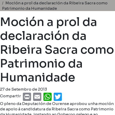
Miga de pan
Moción a prol da declaración da Ribeira Sacra como
Patrimonio da Humanidade
Moción a prol da
declaración da
Ribeira Sacra como
Patrimonio da
Humanidade
27 de Setembro de 2013
Print
Email
WhatsApp
Twitter
Compartir
O pleno da Deputación de Ourense aprobou unha moción
de apoio á candidatura da Ribeira Sacra como Patrimonio
da Humanidade, instando ao Goberno galego e ao