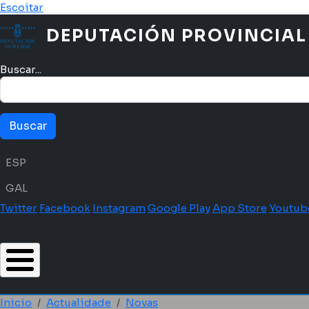
Ir o contido principal
Escoitar
DEPUTACIÓN PROVINCIAL
Buscar...
Menú idioma
ESP
GAL
Twitter
Facebook
Instagram
Google Play
App Store
Youtub
Inicio
Actualidade
Novas