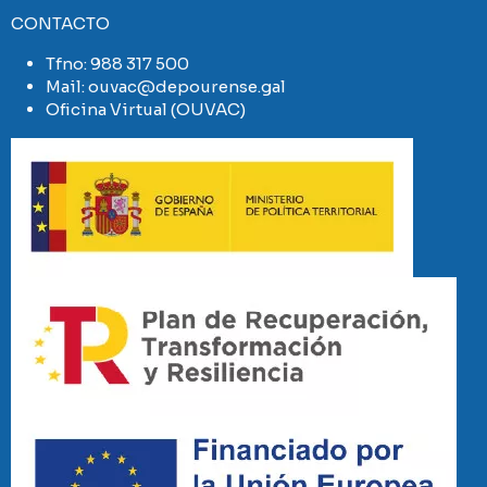
CONTACTO
Tfno:
988 317 500
Mail:
ouvac@depourense.gal
Oficina Virtual (OUVAC)
Imaxe
Imaxe
Imaxe