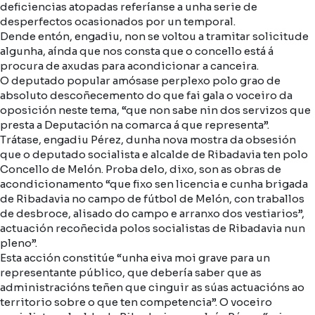
deficiencias atopadas referíanse a unha serie de
desperfectos ocasionados por un temporal.
Dende entón, engadiu, non se voltou a tramitar solicitude
algunha, aínda que nos consta que o concello está á
procura de axudas para acondicionar a canceira.
O deputado popular amósase perplexo polo grao de
absoluto descoñecemento do que fai gala o voceiro da
oposición neste tema, “que non sabe nin dos servizos que
presta a Deputación na comarca á que representa”.
Trátase, engadiu Pérez, dunha nova mostra da obsesión
que o deputado socialista e alcalde de Ribadavia ten polo
Concello de Melón. Proba delo, dixo, son as obras de
acondicionamento “que fixo sen licencia e cunha brigada
de Ribadavia no campo de fútbol de Melón, con traballos
de desbroce, alisado do campo e arranxo dos vestiarios”,
actuación recoñecida polos socialistas de Ribadavia nun
pleno”.
Esta acción constitúe “unha eiva moi grave para un
representante público, que debería saber que as
administracións teñen que cinguir as súas actuacións ao
territorio sobre o que ten competencia”. O voceiro