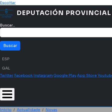
Ir o contido principal
Escoitar
DEPUTACIÓN PROVINCIAL
Buscar...
Menú idioma
ESP
GAL
Twitter
Facebook
Instagram
Google Play
App Store
Youtub
Inicio
Actualidade
Novas