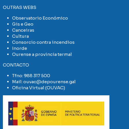
OUTRAS WEBS
Observatorio Económico
Gis e Geo
Canceiras
Cultura
Consorcio contra incendios
Inorde
Ourense a provincia termal
CONTACTO
Tfno:
988 317 500
Mail:
ouvac@depourense.gal
Oficina Virtual (OUVAC)
Imaxe