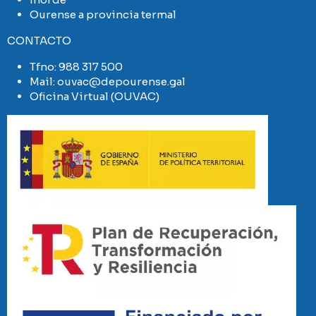
Ourense a provincia termal
CONTACTO
Tfno:
988 317 500
Mail:
ouvac@depourense.gal
Oficina Virtual (OUVAC)
Imaxe
Imaxe
Imaxe