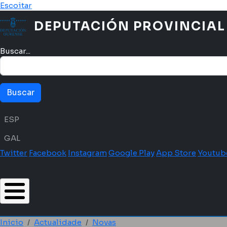
Ir o contido principal
Escoitar
DEPUTACIÓN PROVINCIAL
Buscar...
Menú idioma
ESP
GAL
Twitter
Facebook
Instagram
Google Play
App Store
Youtub
Inicio
Actualidade
Novas