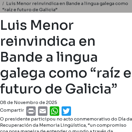
Miga de pan
Luis Menor reinvindica en Bande a lingua galega como
“raíz e futuro de Galicia”
Luis Menor
reinvindica en
Bande a lingua
galega como “raíz e
futuro de Galicia”
08 de Novembro de 2025
Print
Email
WhatsApp
Twitter
Compartir
O presidente participou no acto conmemorativo do Día da
Recuperación da Memoria Lingüística, “un compromiso
coa nosa maneira de entender o mundo a través da