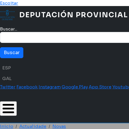
Ir o contido principal
Escoitar
DEPUTACIÓN PROVINCIAL
Buscar...
Menú idioma
ESP
GAL
Twitter
Facebook
Instagram
Google Play
App Store
Youtub
Inicio
Actualidade
Novas