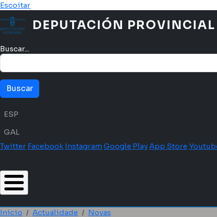
Ir o contido principal
Escoitar
DEPUTACIÓN PROVINCIAL
Buscar...
Menú idioma
ESP
GAL
Twitter
Facebook
Instagram
Google Play
App Store
Youtub
Inicio
Actualidade
Novas