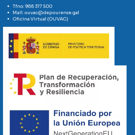
Tfno:
988 317 500
Mail:
ouvac@depourense.gal
Oficina Virtual (OUVAC)
Imaxe
Imaxe
Imaxe