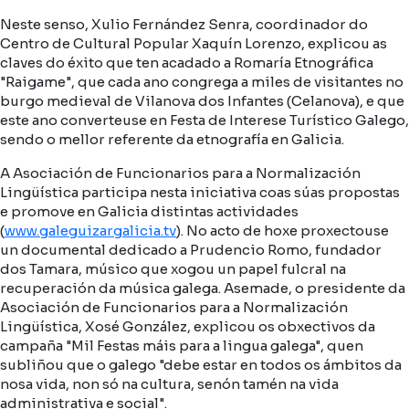
Neste senso, Xulio Fernández Senra, coordinador do
Centro de Cultural Popular Xaquín Lorenzo, explicou as
claves do éxito que ten acadado a Romaría Etnográfica
"Raigame", que cada ano congrega a miles de visitantes no
burgo medieval de Vilanova dos Infantes (Celanova), e que
este ano converteuse en Festa de Interese Turístico Galego,
sendo o mellor referente da etnografía en Galicia.
A Asociación de Funcionarios para a Normalización
Lingüística participa nesta iniciativa coas súas propostas
e promove en Galicia distintas actividades
(
www.galeguizargalicia.tv
). No acto de hoxe proxectouse
un documental dedicado a Prudencio Romo, fundador
dos Tamara, músico que xogou un papel fulcral na
recuperación da música galega. Asemade, o presidente da
Asociación de Funcionarios para a Normalización
Lingüística, Xosé González, explicou os obxectivos da
campaña "Mil Festas máis para a lingua galega", quen
subliñou que o galego "debe estar en todos os ámbitos da
nosa vida, non só na cultura, senón tamén na vida
administrativa e social".