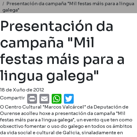
Miga de pan
Presentación da campaña "Mil festas máis para a lingua
galega"
Presentación da
campaña "Mil
festas máis para a
lingua galega"
18 de Xuño de 2012
Print
Email
WhatsApp
Twitter
Compartir
O Centro Cultural "Marcos Valcárcel" da Deputación de
Ourense acolleu hoxe a presentación da campaña "Mil
festas máis para a lingua galega", un evento que ten como
obxectivo fomentar o uso do galego en todos os ámbitos
da vida social e cultural de Galicia, sinaladamente en