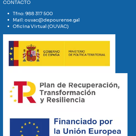
CONTACTO
Tfno:
988 317 500
Mail:
ouvac@depourense.gal
Oficina Virtual (OUVAC)
Imaxe
Imaxe
Imaxe