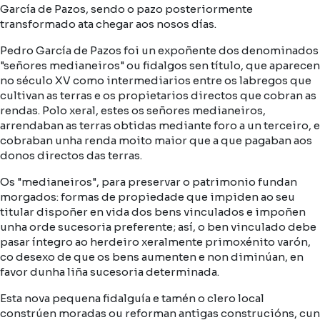
García de Pazos, sendo o pazo posteriormente
transformado ata chegar aos nosos días.
Pedro García de Pazos foi un expoñente dos denominados
"señores medianeiros" ou fidalgos sen título, que aparecen
no século XV como intermediarios entre os labregos que
cultivan as terras e os propietarios directos que cobran as
rendas. Polo xeral, estes os señores medianeiros,
arrendaban as terras obtidas mediante foro a un terceiro, e
cobraban unha renda moito maior que a que pagaban aos
donos directos das terras.
Os "medianeiros", para preservar o patrimonio fundan
morgados: formas de propiedade que impiden ao seu
titular dispoñer en vida dos bens vinculados e impoñen
unha orde sucesoria preferente; así, o ben vinculado debe
pasar íntegro ao herdeiro xeralmente primoxénito varón,
co desexo de que os bens aumenten e non diminúan, en
favor dunha liña sucesoria determinada.
Esta nova pequena fidalguía e tamén o clero local
constrúen moradas ou reforman antigas construcións, cun