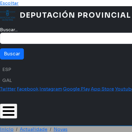
Ir o contido principal
Escoitar
DEPUTACIÓN PROVINCIAL
Buscar...
Menú idioma
ESP
GAL
Twitter
Facebook
Instagram
Google Play
App Store
Youtub
Inicio
Actualidade
Novas