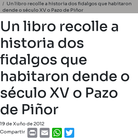
Miga de pan
Un libro recolle a historia dos fidalgos que habitaron
dende o século XV o Pazo de Piñor
Un libro recolle a
historia dos
fidalgos que
habitaron dende o
século XV o Pazo
de Piñor
19 de Xuño de 2012
Print
Email
WhatsApp
Twitter
Compartir