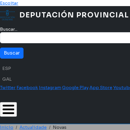
Ir o contido principal
Escoitar
DEPUTACIÓN PROVINCIAL
Buscar...
Menú idioma
ESP
GAL
Twitter
Facebook
Instagram
Google Play
App Store
Youtub
Inicio
Actualidade
Novas