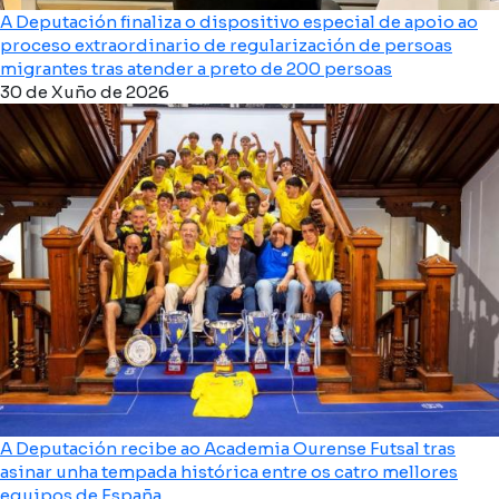
A Deputación finaliza o dispositivo especial de apoio ao
proceso extraordinario de regularización de persoas
migrantes tras atender a preto de 200 persoas
30 de Xuño de 2026
A Deputación recibe ao Academia Ourense Futsal tras
asinar unha tempada histórica entre os catro mellores
equipos de España