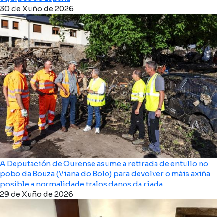
30 de Xuño de 2026
A Deputación de Ourense asume a retirada de entullo no
pobo da Bouza (Viana do Bolo) para devolver o máis axiña
posible a normalidade tralos danos da riada
29 de Xuño de 2026