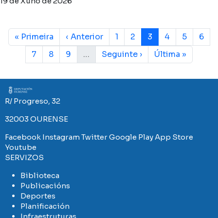
19 de Xuño de 2026
Paxinación
First page
Páxina anterior
Páxina
Páxina
Páxina actual
Páxina
Páxina
Páxi
« Primeira
‹ Anterior
1
2
3
4
5
6
Páxina
Páxina
Páxina
Páxina Seguinte
Last page
7
8
9
…
Seguinte ›
Última »
Imaxe
R/ Progreso, 32
32003 OURENSE
Facebook
Instagram
Twitter
Google Play
App Store
Youtube
SERVIZOS
Biblioteca
Publicacións
Deportes
Planificación
Infraestruturas