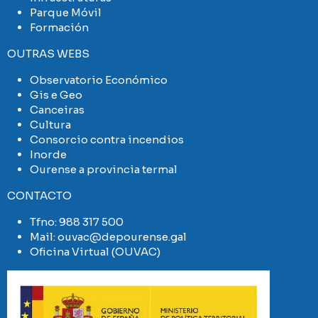
Parque Móvil
Formación
OUTRAS WEBS
Observatorio Económico
Gis e Geo
Canceiras
Cultura
Consorcio contra incendios
Inorde
Ourense a provincia termal
CONTACTO
Tfno:
988 317 500
Mail:
ouvac@depourense.gal
Oficina Virtual (OUVAC)
Imaxe