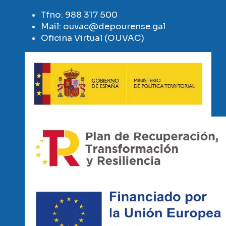
Tfno:
988 317 500
Mail:
ouvac@depourense.gal
Oficina Virtual (OUVAC)
Imaxe
Imaxe
Imaxe