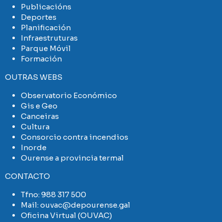
Publicacións
Deportes
Planificación
Infraestruturas
Parque Móvil
Formación
OUTRAS WEBS
Observatorio Económico
Gis e Geo
Canceiras
Cultura
Consorcio contra incendios
Inorde
Ourense a provincia termal
CONTACTO
Tfno:
988 317 500
Mail:
ouvac@depourense.gal
Oficina Virtual (OUVAC)