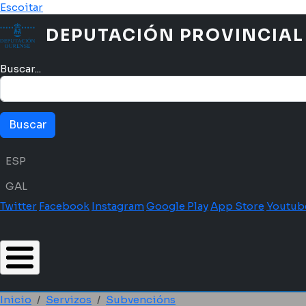
Ir o contido principal
Escoitar
DEPUTACIÓN PROVINCIAL
Buscar...
Menú idioma
ESP
GAL
Twitter
Facebook
Instagram
Google Play
App Store
Youtub
Inicio
Servizos
Subvencións